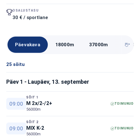
OSALUSTASU
30 € / sportlane
Päevakava
18000m
37000m
56000
25 sõitu
Päev 1 - Laupäev, 13. september
SÕIT 1
M 2x/2-/2+
09:00
TOIMUNUD
56000m
SÕIT 2
MIX K-2
09:00
TOIMUNUD
56000m